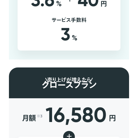
3.6
40
%
円
サービス手数料
3
%
売り上げが増えたら
グロースプラン
16,580
月額
円
※3
+