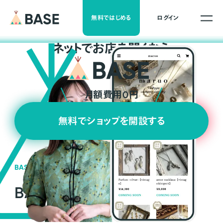
無料ではじめる
ログイン
ネ
ッ
ト
でお店を開くなら
月額費用0円
無料でショップを開設する
BASEの強み
BASEが強い3つの理由