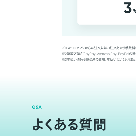
3
※1
PAY IDアプリからの注文には、1注文あたり手数料
※2
決済方法がPayPay、Amazon Pay、Pay
※3
年払いの1ヶ月あたりの費用。年払いは、12ヶ月まと
Q&A
よくある質問