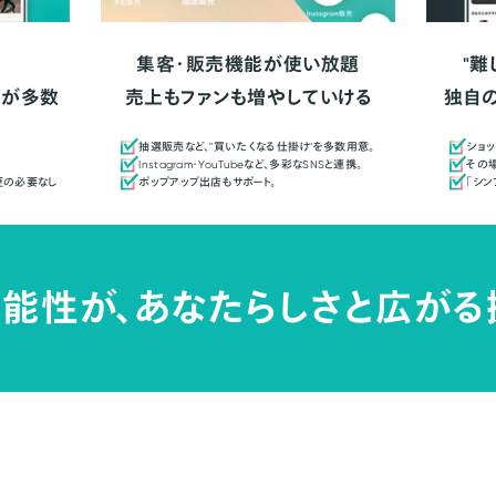
集客・販売機能が使い放題
"難
人が多数
売上もファンも増やしていける
独自
抽選販売など、"買いたくなる仕掛け"を多数用意。
ショッ
Instagram・YouTubeなど、多彩なSNSと連携。
その場
更の必要なし
ポップアップ出店もサポート。
「シ
能性が、
あなたらしさと広がる