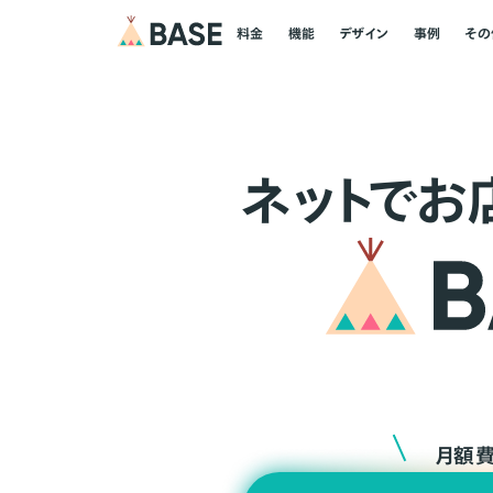
料金
機能
デザイン
事例
その
ネ
ッ
ト
でお
月額