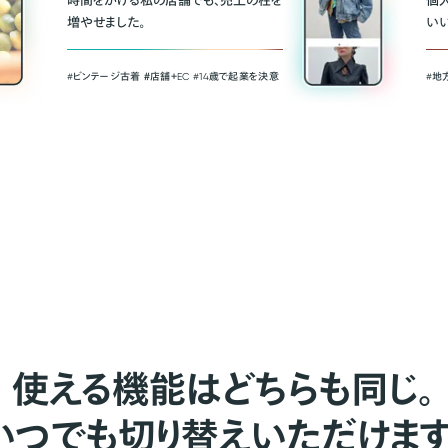
時間をかける私の店舗でも、売上の柱を
個
増やせました。
い
#ビンテージ古着 ＃店舗＋EC #14歳で起業を決意
#地
使える機能はどちらも同じ。
いつでも切り替えいただけます