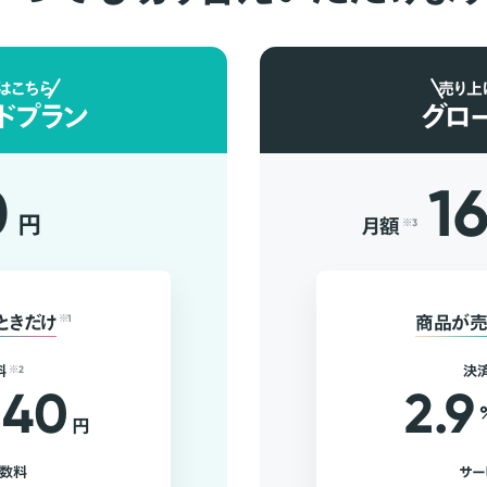
はこちら
売り上
ドプラン
グロ
0
1
円
月額
※3
ときだけ
※1
商品が売
料
※2
決
40
2.9
円
手数料
サー