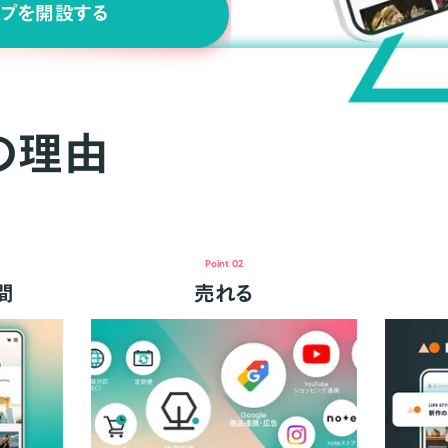
ップを開設する
の理由
Point 02
間
売れる