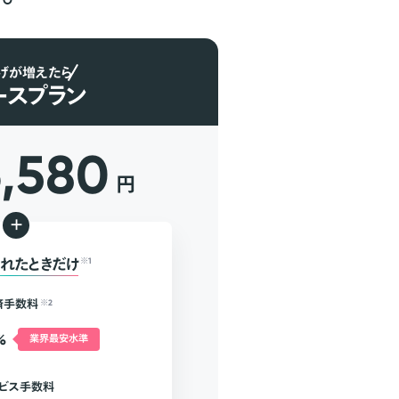
げが増えたら
ースプラン
6,580
円
+
れたときだけ
※1
済手数料
※2
%
業界最安水準
ビス手数料