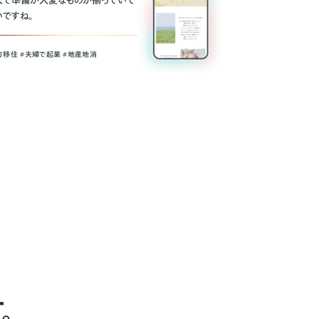
人で準備が大変なものが揃っていて
いですね。
方移住 #夫婦で起業 #地産地消
。